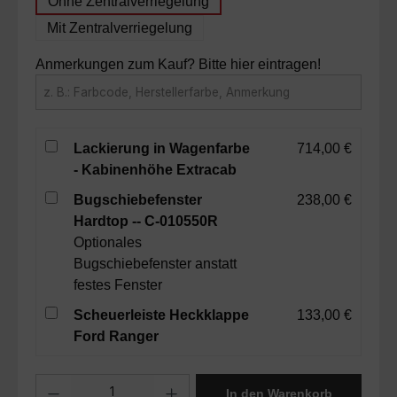
Ohne Zentralverriegelung
Mit Zentralverriegelung
Anmerkungen zum Kauf? Bitte hier eintragen!
Lackierung in Wagenfarbe
714,00 €
- Kabinenhöhe Extracab
Bugschiebefenster
238,00 €
Hardtop -- C-010550R
Optionales
Bugschiebefenster anstatt
festes Fenster
Scheuerleiste Heckklappe
133,00 €
Ford Ranger
Produkt Anzahl: Gib den gewünschten Wert ein oder benutze die Sc
In den Warenkorb