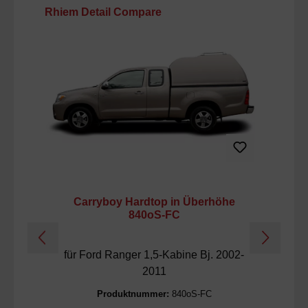
Produktgalerie überspringen
Rhiem Detail Compare
Carryboy Hardtop in Überhöhe
C
840oS-FC
für Ford Ranger 1,5-Kabine Bj. 2002-
2011
Produktnummer:
840oS-FC