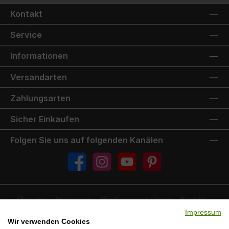
Kontakt
Service
Informationen
Versandarten
Zahlungsarten
Sicher Einkaufen
Folgen Sie uns auf folgenden Kanälen
Facebook
Instagram
YouTube
Pinterest
Über uns
Impressum
Händlerzugang /-login
Kontakt
FAQ
Jobs
Ersatzteilservice
Downloads & Dokumente
Impressum
Versand & Zahlung
Wir verwenden Cookies