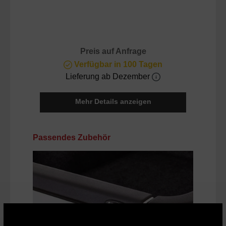
Preis auf Anfrage
Verfügbar in 100 Tagen
Lieferung ab Dezember
Mehr Details anzeigen
Produktgalerie überspringen
Passendes Zubehör