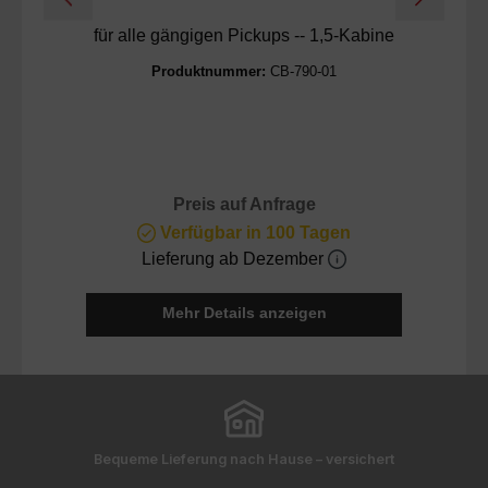
für alle gängigen Pickups -- 1,5-Kabine
F
Produktnummer:
CB-790-01
Preis auf Anfrage
Verfügbar in 100 Tagen
Lieferung ab Dezember
Mehr Details anzeigen
Bequeme Lieferung nach Hause – versichert