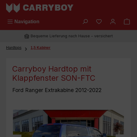
Zum Hauptinhalt springen
Du hast 0 Prod
Navigation
Bequeme Lieferung nach Hause – versichert
Hardtops
1,5 Kabiner
Carryboy Hardtop mit
Klappfenster SON-FTC
Ford Ranger Extrakabine 2012-2022
Bildergalerie überspringen