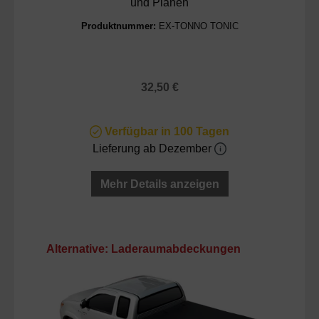
und Planen
Produktnummer:
EX-TONNO TONIC
Regulärer Preis:
32,50 €
Verfügbar in 100 Tagen
Lieferung ab Dezember
Mehr Details anzeigen
Produktgalerie überspringen
Alternative: Laderaumabdeckungen
T