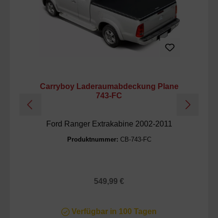
Carryboy Laderaumabdeckung Plane
Ca
743-FC
Ford Ranger Extrakabine 2002-2011
f
Produktnummer:
CB-743-FC
Regulärer Preis:
549,99 €
Verfügbar in 100 Tagen