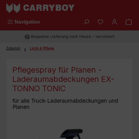
Zum Hauptinhalt springen
Du hast 0 Prod
Navigation
Bequeme Lieferung nach Hause – versichert
Zubehör
Licht & Pflege
Pflegespray für Planen -
Laderaumabdeckungen EX-
TONNO TONIC
für alle Truck-Laderaumabdeckungen und
Planen
Bildergalerie überspringen