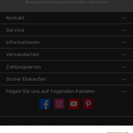
Bequeme Lieferung nach Hause – versichert
Kontakt
Service
Informationen
Versandarten
Zahlungsarten
Sicher Einkaufen
Folgen Sie uns auf folgenden Kanälen
Facebook
Instagram
YouTube
Pinterest
Über uns
Impressum
Händlerzugang /-login
Kontakt
FAQ
Jobs
Ersatzteilservice
Downloads & Dokumente