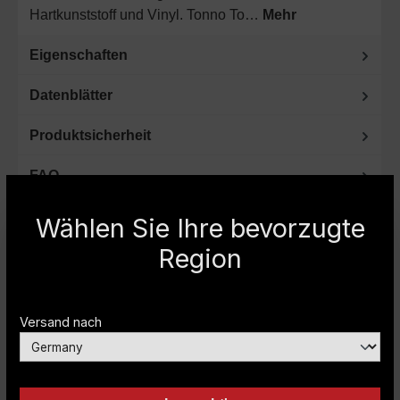
Hartkunststoff und Vinyl. Tonno To…
Mehr
Eigenschaften
Datenblätter
Produktsicherheit
FAQ
Wählen Sie Ihre bevorzugte
Region
Sie haben noch Fragen oder benötigen
weitere Informationen? Dann rufen Sie uns
Versand nach
bitte an.
Fachberatung unter Telefon
+49 (0) 2151-
393593
oder per E-mail:
info@carryboy.de