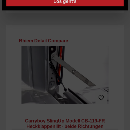
Los geht's
Produktgalerie überspringen
Rhiem Detail Compare
Carryboy SlingUp Modell CB-119-FR
C
Heckklappenlift - beide Richtungen
H