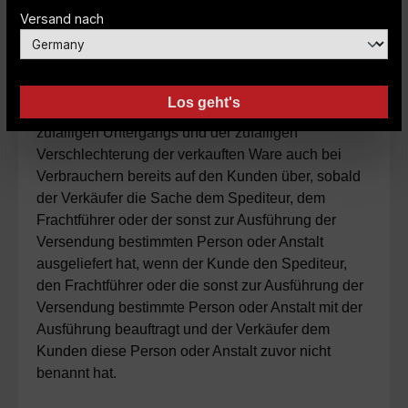
Kunde als Verbraucher, geht die Gefahr des
Versand nach
zufälligen Untergangs und der zufälligen
Verschlechterung der verkauften Ware
grundsätzlich erst mit Übergabe der Ware an den
Kunden oder eine empfangsberechtigte Person
Los geht's
über. Abweichend hiervon geht die Gefahr des
zufälligen Untergangs und der zufälligen
Verschlechterung der verkauften Ware auch bei
Verbrauchern bereits auf den Kunden über, sobald
der Verkäufer die Sache dem Spediteur, dem
Frachtführer oder der sonst zur Ausführung der
Versendung bestimmten Person oder Anstalt
ausgeliefert hat, wenn der Kunde den Spediteur,
den Frachtführer oder die sonst zur Ausführung der
Versendung bestimmte Person oder Anstalt mit der
Ausführung beauftragt und der Verkäufer dem
Kunden diese Person oder Anstalt zuvor nicht
benannt hat.