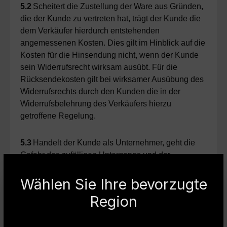
5.2
Scheitert die Zustellung der Ware aus Gründen,
die der Kunde zu vertreten hat, trägt der Kunde die
dem Verkäufer hierdurch entstehenden
angemessenen Kosten. Dies gilt im Hinblick auf die
Kosten für die Hinsendung nicht, wenn der Kunde
sein Widerrufsrecht wirksam ausübt. Für die
Rücksendekosten gilt bei wirksamer Ausübung des
Widerrufsrechts durch den Kunden die in der
Widerrufsbelehrung des Verkäufers hierzu
getroffene Regelung.
5.3
Handelt der Kunde als Unternehmer, geht die
Gefahr des zufälligen Untergangs und der
zufälligen Verschlechterung der verkauften Ware
auf den Kunden über, sobald der Verkäufer die
Wählen Sie Ihre bevorzugte
Sache dem Spediteur, dem Frachtführer oder der
Region
sonst zur Ausführung der Versendung bestimmten
Person oder Anstalt ausgeliefert hat. Handelt der