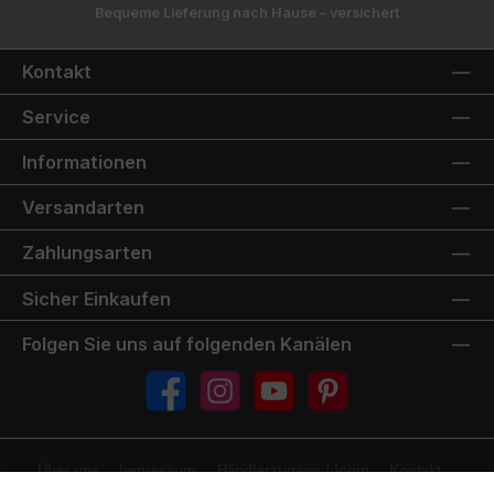
Bequeme Lieferung nach Hause – versichert
Kontakt
Service
Informationen
Versandarten
Zahlungsarten
Sicher Einkaufen
Folgen Sie uns auf folgenden Kanälen
Facebook
Instagram
YouTube
Pinterest
Über uns
Impressum
Händlerzugang /-login
Kontakt
FAQ
Jobs
Ersatzteilservice
Downloads & Dokumente