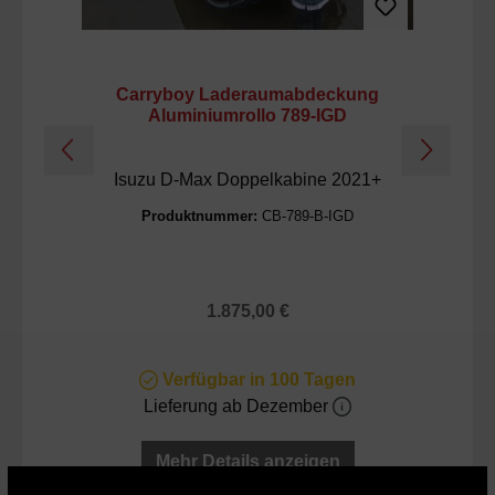
Carryboy Laderaumabdeckung
Aluminiumrollo 789-IGD
A
Isuzu D-Max Doppelkabine 2021+
F
Produktnummer:
CB-789-B-IGD
Regulärer Preis:
1.875,00 €
Verfügbar in 100 Tagen
Lieferung ab Dezember
Mehr Details anzeigen