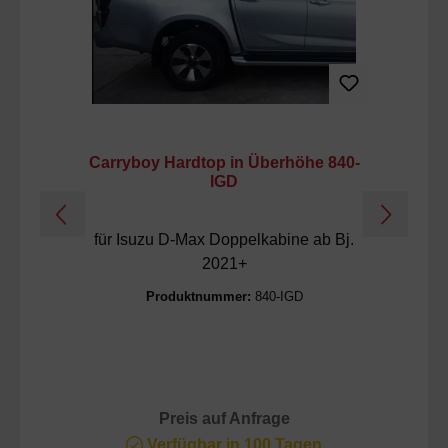
Carryboy Hardtop in Überhöhe 840-
C
IGD
für Isuzu D-Max Doppelkabine ab Bj.
2021+
Produktnummer:
840-IGD
Preis auf Anfrage
Verfügbar in 100 Tagen