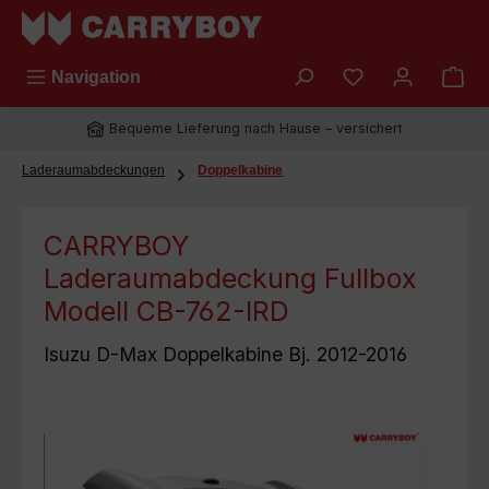
Zum Hauptinhalt springen
Du hast 0 Prod
Navigation
Bequeme Lieferung nach Hause – versichert
Laderaumabdeckungen
Doppelkabine
CARRYBOY
Laderaumabdeckung Fullbox
Modell CB-762-IRD
Isuzu D-Max Doppelkabine Bj. 2012-2016
Bildergalerie überspringen