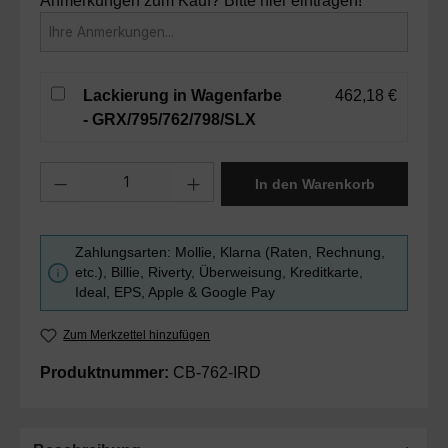
Anmerkungen zum Kauf? Bitte hier eintragen!
Lackierung in Wagenfarbe
462,18 €
- GRX/795/762/798/SLX
Produkt Anzahl: Gib den gewünschten Wert ein oder benutze die Sc
In den Warenkorb
Zahlungsarten: Mollie, Klarna (Raten, Rechnung,
etc.), Billie, Riverty, Überweisung, Kreditkarte,
Ideal, EPS, Apple & Google Pay
Zum Merkzettel hinzufügen
Produktnummer:
CB-762-IRD