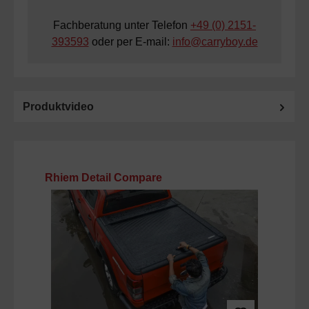
Fachberatung unter Telefon
+49 (0) 2151-
393593
oder per E-mail:
info@carryboy.de
Produktvideo
Produktgalerie überspringen
Rhiem Detail Compare
T