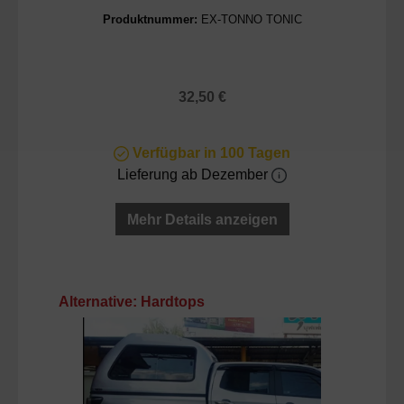
Produktnummer:
EX-TONNO TONIC
Regulärer Preis:
32,50 €
Verfügbar in 100 Tagen
Lieferung ab Dezember
Mehr Details anzeigen
Produktgalerie überspringen
Alternative: Hardtops