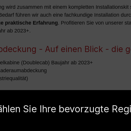
wird zusammen mit einem kompletten Installationskit so
Bedarf führen wir auch eine fachkundige Installation du
ge praktische Erfahrung
. Profitieren Sie von unserer
ahr ab 2023+.
eckung - Auf einen Blick - die g
lkabine (Doublecab) Baujahr ab 2023+
aderaumabdeckung
triequalität)
faltbar und vielseitig nutzbar
hlen Sie Ihre bevorzugte Reg