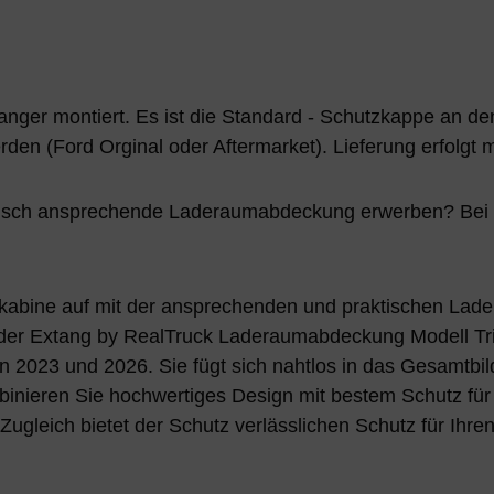
ger montiert. Es ist die Standard - Schutzkappe an de
den (Ford Orginal oder Aftermarket). Lieferung erfolgt 
ptisch ansprechende Laderaumabdeckung erwerben? Bei E
abine auf mit der ansprechenden und praktischen Lade
 der Extang by RealTruck Laderaumabdeckung Modell Trif
023 und 2026. Sie fügt sich nahtlos in das Gesamtbild
mbinieren Sie hochwertiges Design mit bestem Schutz fü
! Zugleich bietet der Schutz verlässlichen Schutz für I