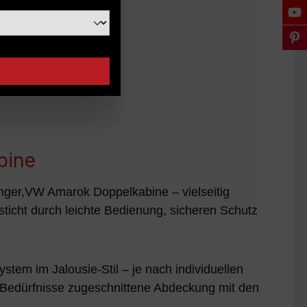
bine
nger,VW Amarok Doppelkabine – vielseitig
sticht durch leichte Bedienung, sicheren Schutz
tem im Jalousie-Stil – je nach individuellen
re Bedürfnisse zugeschnittene Abdeckung mit den