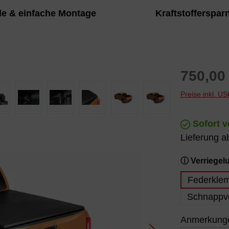
Laderaum und hilft, ca.
montieren
le & einfache Montage
Kraftstofferspar
Kraftstoff zu spar
Regulärer P
750,00
Preise inkl. U
Sofort v
Lieferung a
ⓘ Verriegel
Federkle
Schnappve
Anmerkungen