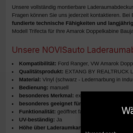
Unsere vollständig montierbare Laderaumabdeckung 
Fragen können Sie uns jederzeit kontaktieren. Bei 
fundierte technische Fähigkeiten und langjähri
Modell Trifecta für Ihre Amarok Doppelkabine Bauj
Unsere NOVISauto Laderaumabd
Kompatibilität:
Ford Ranger, VW Amarok Doppe
Qualitätsprodukt:
EXTANG BY REALTRUCK L
Material:
Vinyl (schwarz - Ledernarbung in Indus
Bedienung:
manuell
besonderes Merkmal:
extrem kurze Einbauzeit, 
besonderes geeignet für:
Wohnkabine
Wä
Funktionalität:
geöffnet fahrbar
UV-beständig:
Ja
Höhe über Laderaumkante:
flach