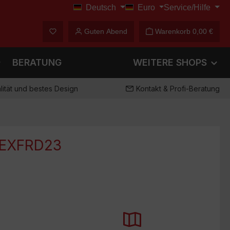
Deutsch
Euro
Service/Hilfe
€
Du hast 0 Produkte auf dem Merkzettel
Guten Abend
Warenkorb
0,00 €
BERATUNG
WEITERE SHOPS
ität und bestes Design
Kontakt & Profi-Beratung
 EXFRD23
Dieses Produkt hat ein flaches
lungen am
Design und gibt so das "Pickup