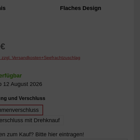
 10-15 %
Gefühl" wieder, ohne auf eine
nis
Flaches Design
en.
Abdeckung und den damit
verbundenen Schutz zu verzichten
reis:
 €
St zzgl. Versandkosten+Seefrachtzuschlag
erfügbar
b 12 August 2026
auswählen
ung und Verschluss
mmenverschluss
rschluss mit Drehknauf
 zum Kauf? Bitte hier eintragen!