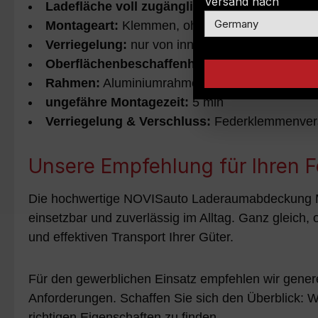
Versand nach
Ladefläche voll zugänglich
Montageart:
Klemmen, ohne Bohren
Verriegelung:
nur von innen entriegelbar
Oberflächenbeschaffenheit:
Vinyl: mattschim
Rahmen:
Aluminiumrahmen rundum
ungefähre Montagezeit:
5 min
Verriegelung & Verschluss:
Federklemmenver
Unsere Empfehlung für Ihren 
Die hochwertige NOVISauto Laderaumabdeckung Mod
einsetzbar und zuverlässig im Alltag. Ganz gleich,
und effektiven Transport Ihrer Güter.
Für den gewerblichen Einsatz empfehlen wir generel
Anforderungen. Schaffen Sie sich den Überblick: Wi
richtigen Eigenschaften zu finden.