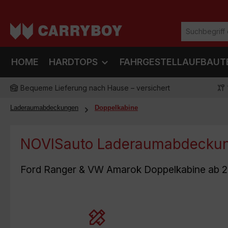
m Hauptinhalt springen
Zur Suche springen
Zur Hauptnavigation springen
HOME
HARDTOPS
FAHRGESTELLAUFBAUT
Bequeme Lieferung nach Hause – versichert
Laderaumabdeckungen
Doppelkabine
NOVISauto Laderaumabdeckung
Ford Ranger & VW Amarok Doppelkabine ab 
Egal welche Marke, egal welche
Ausführung - unsere Produkte sind
Besonder