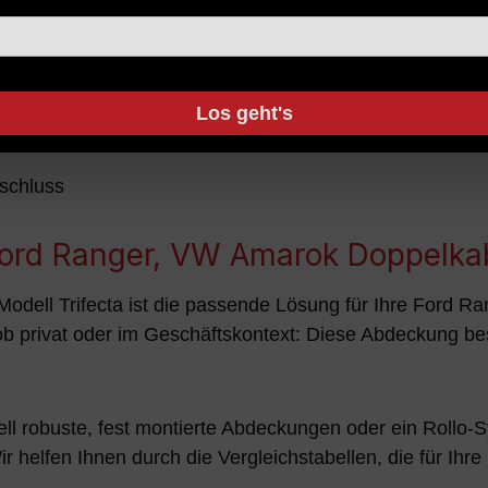
mernd
Los geht's
schluss
Ford Ranger, VW Amarok Doppelka
ell Trifecta ist die passende Lösung für Ihre Ford Ra
 ob privat oder im Geschäftskontext: Diese Abdeckung be
l robuste, fest montierte Abdeckungen oder ein Rollo-Sys
r helfen Ihnen durch die Vergleichstabellen, die für Ih