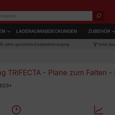
EN
LADERAUMABDECKUNGEN
ZUBEHÖR
10 Jahre gesicherte Ersatzteilversorgung
Hohe Qual
 TRIFECTA - Plane zum Falten -
2023+
Verhindert Luftverwirbe
s schnell und einfach zu