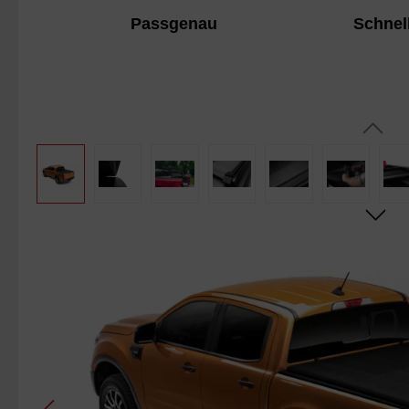
passgenau auf Ihren Pickup-Truck
Passgenau
Schnel
ausgerichtet
Bildergalerie überspringen