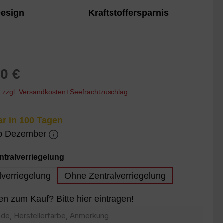
Laderaum und hilft, ca. 10-15 %
sign
Design
Kraftstoffersparnis
Kraftstoff zu sparen.
reis:
0 €
St zzgl. Versandkosten+Seefrachtzuschlag
r in 100 Tagen
ab Dezember
auswählen
entralverriegelung
lverriegelung
Ohne Zentralverriegelung
 zum Kauf? Bitte hier eintragen!