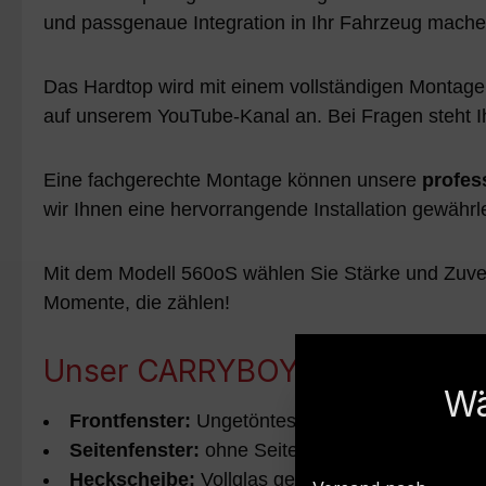
und passgenaue Integration in Ihr Fahrzeug machen
Das Hardtop wird mit einem vollständigen Montageki
auf unserem YouTube-Kanal an. Bei Fragen steht I
Eine fachgerechte Montage können unsere
profes
wir Ihnen eine hervorrangende Installation gewährle
Mit dem Modell 560oS wählen Sie Stärke und Zuverlä
Momente, die zählen!
Unser CARRYBOY Hardtop - die 
Wä
Frontfenster:
Ungetöntes Glas für klare Sicht
Seitenfenster:
ohne Seitenfenster
Heckscheibe:
Vollglas getönt und groß für an