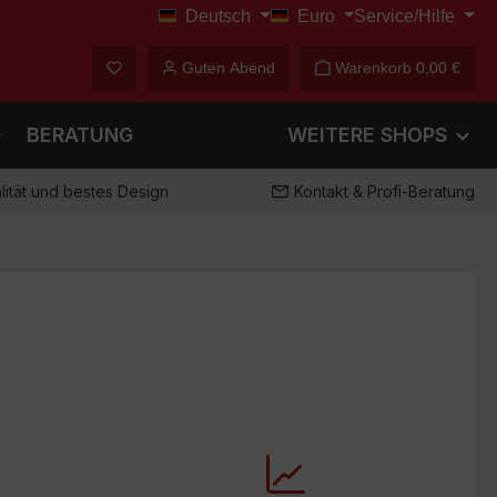
Deutsch
Euro
Service/Hilfe
€
Du hast 0 Produkte auf dem Merkzettel
Guten Abend
Warenkorb
0,00 €
BERATUNG
WEITERE SHOPS
ität und bestes Design
Kontakt & Profi-Beratung
Verhindert Luftverwirbelungen am
t und