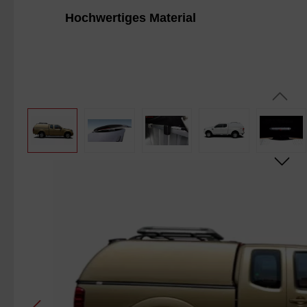
Kunststoff (GFK). Dies ermöglicht
passgena
Hochwertiges Material
eine besonders hohe Lebensdauer!
Bildergalerie überspringen