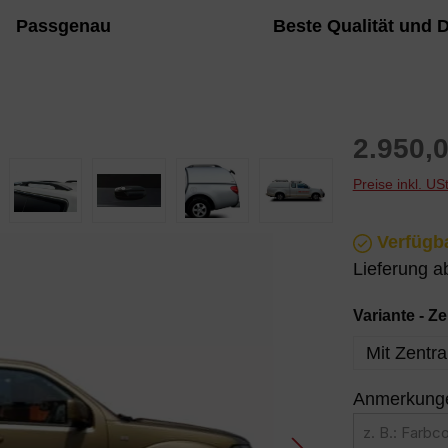
u auf Ihren Pickup-Truck
ansprechendes De
Passgenau
Beste Qualität und 
ausgerichtet
Regulärer P
2.950,0
Preise inkl. U
Verfügba
Lieferung 
Variante - Z
Mit Zentra
Anmerkungen