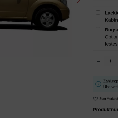
Lacki
Kabin
Bugsc
Option
festes
Produkt Anzah
Zahlungs
Überweis
Zum Merkzet
Produktn