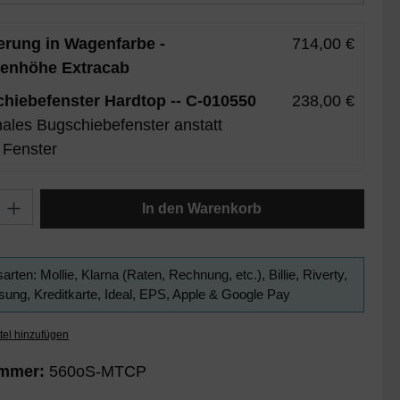
erung in Wagenfarbe -
714,00 €
enhöhe Extracab
hiebefenster Hardtop -- C-010550
238,00 €
ales Bugschiebefenster anstatt
 Fenster
l: Gib den gewünschten Wert ein oder benutze die Schaltflächen um
In den Warenkorb
arten: Mollie, Klarna (Raten, Rechnung, etc.), Billie, Riverty,
ung, Kreditkarte, Ideal, EPS, Apple & Google Pay
tel hinzufügen
ummer:
560oS-MTCP