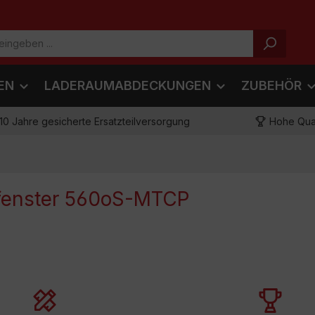
EN
LADERAUMABDECKUNGEN
ZUBEHÖR
10 Jahre gesicherte Ersatzteilversorgung
Hohe Qual
nfenster 560oS-MTCP
lche Marke, egal welche
ng - unsere Produkte sind
Hochwertige Qualitä