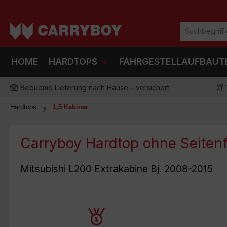
m Hauptinhalt springen
Zur Suche springen
Zur Hauptnavigation springen
HOME
HARDTOPS
FAHRGESTELLAUFBAUT
Bequeme Lieferung nach Hause – versichert
Hardtops
1,5 Kabiner
Carryboy Hardtop ohne Seite
Mitsubishi L200 Extrakabine Bj. 2008-2015
Unser Produkt besteht aus
Egal we
hochwertigem glasfaserverstärktem
Ausführu