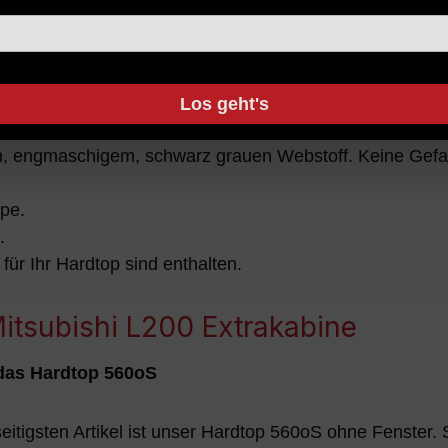
t automatischer Zentralverriegelung
ht im Spoiler stilvoll eingebaut. Traditionelles Design i
Los geht's
ern verbaut, gefertigt aus hochwertigem Edelstahl.
m, engmaschigem, schwarz grauen Webstoff. Keine Gefahr
pe.
.
ür Ihr Hardtop sind enthalten.
itsubishi L200 Extrakabine
- das Hardtop 560oS
eitigsten Artikel ist unser Hardtop 560oS ohne Fenster.