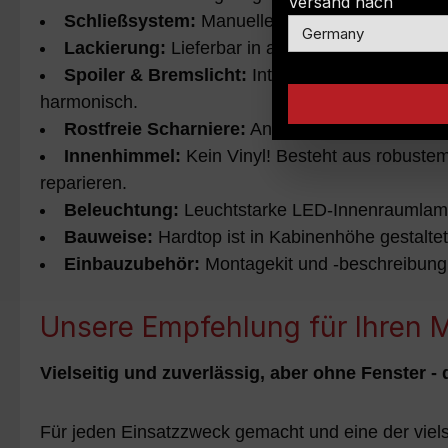
Versand nach
Schließsystem:
Manuelles Schloss, optional mi
Lackierung:
Lieferbar in allen (Wagen-)Farben
Spoiler & Bremslicht:
Integriertes LED-Bremslic
harmonisch.
Rostfreie Scharniere:
An Heck- und Seitenfenst
Innenhimmel:
Kein Vinyl! Besteht aus robuste
reparieren.
Beleuchtung:
Leuchtstarke LED-Innenraumlam
Bauweise:
Hardtop ist in Kabinenhöhe gestaltet
Einbauzubehör:
Montagekit und -beschreibung f
Unsere Empfehlung für Ihren M
Vielseitig und zuverlässig, aber ohne Fenster 
Für jeden Einsatzzweck gemacht und eine der viels