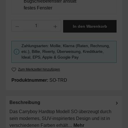
Bugschiebefenster anstatt
festes Fenster
Produkt Anzahl: Gib den gewünschten Wert ein oder benutze die Sc
In den Warenkorb
Zahlungsarten: Mollie, Klarna (Raten, Rechnung,
etc.), Billie, Riverty, Überweisung, Kreditkarte,
Ideal, EPS, Apple & Google Pay
Zum Merkzettel hinzufügen
Produktnummer:
SO-TRD
Beschreibung
Das Carryboy Hardtop Modell SO überzeugt durch
sein modernes, SUV-inspiriertes Design und ist in
verschiedenen Farben erhält…
Mehr