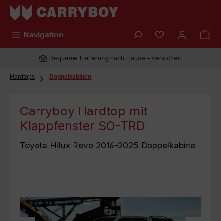
Zum Hauptinhalt springen
Du hast 0 Prod
Navigation
Bequeme Lieferung nach Hause – versichert
Hardtops
Doppelkabinen
Carryboy Hardtop mit
Klappfenster SO-TRD
Toyota Hilux Revo 2016-2025 Doppelkabine
Bildergalerie überspringen