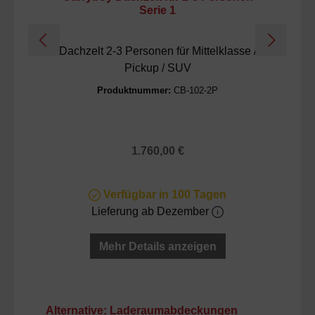
Serie 1
Dachzelt 2-3 Personen für Mittelklasse /
Pickup / SUV
Produktnummer:
CB-102-2P
Regulärer Preis:
1.760,00 €
Verfügbar in 100 Tagen
Lieferung ab Dezember
Mehr Details anzeigen
Produktgalerie überspringen
Alternative: Laderaumabdeckungen