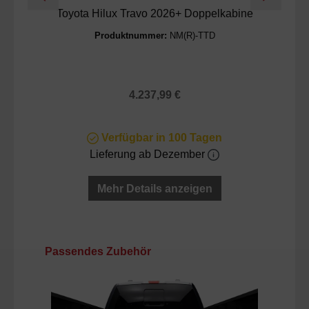
Toyota Hilux Travo 2026+ Doppelkabine
Produktnummer:
NM(R)-TTD
Regulärer Preis:
4.237,99 €
Verfügbar in 100 Tagen
Lieferung ab Dezember
Mehr Details anzeigen
Produktgalerie überspringen
Passendes Zubehör