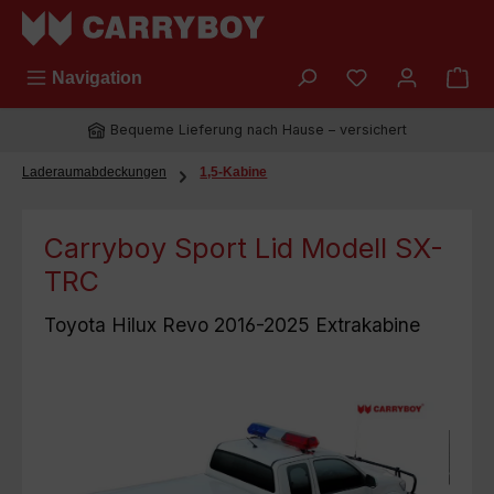
Zum Hauptinhalt springen
Du hast 0 Prod
Navigation
Bequeme Lieferung nach Hause – versichert
Laderaumabdeckungen
1,5-Kabine
Carryboy Sport Lid Modell SX-
TRC
Toyota Hilux Revo 2016-2025 Extrakabine
Bildergalerie überspringen