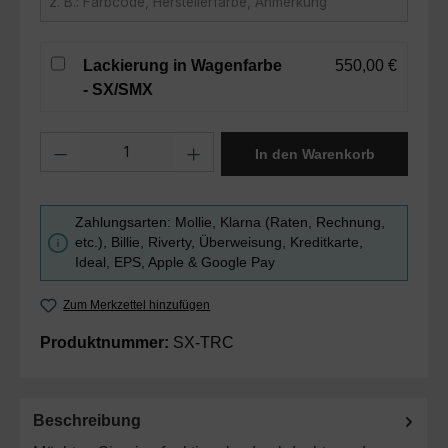
Lackierung in Wagenfarbe
550,00 €
- SX/SMX
Produkt Anzahl: Gib den gewünschten Wert ein oder benutze die Sc
In den Warenkorb
Zahlungsarten: Mollie, Klarna (Raten, Rechnung,
etc.), Billie, Riverty, Überweisung, Kreditkarte,
Ideal, EPS, Apple & Google Pay
Zum Merkzettel hinzufügen
Produktnummer:
SX-TRC
Beschreibung