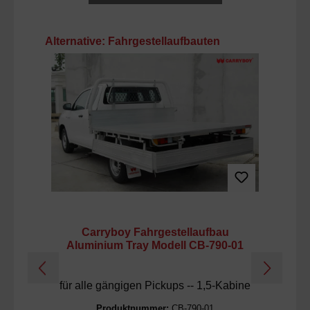
Produktgalerie überspringen
Alternative: Fahrgestellaufbauten
Carryboy Fahrgestellaufbau
C
Aluminium Tray Modell CB-790-01
für alle gängigen Pickups -- 1,5-Kabine
Produktnummer:
CB-790-01