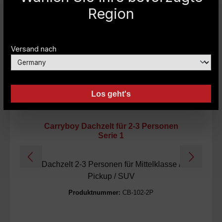
Region
Versand nach
Los geht's
Carryboy Dachzelt für 2-3 Personen
Serie 1
Dachzelt 2-3 Personen für Mittelklasse /
Pickup / SUV
Produktnummer:
CB-102-2P