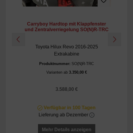
Carryboy Hardtop mit Klappfenster
Ca
und Zentralverriegelung SO(N)R-TRC
Toyota Hilux Revo 2016-2025
To
Extrakabine
Produktnummer:
SO(N)R-TRC
Varianten ab
3.350,00 €
Regulärer Preis:
3.588,00 €
Verfügbar in 100 Tagen
Lieferung ab Dezember
Mehr Details anzeigen