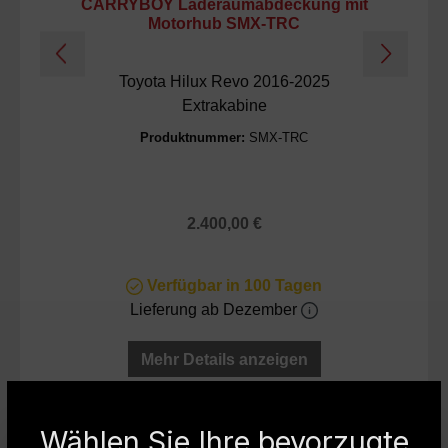
CARRYBOY Laderaumabdeckung mit
Ca
Motorhub SMX-TRC
Toyota Hilux Revo 2016-2025
Extrakabine
Produktnummer:
SMX-TRC
Regulärer Preis:
2.400,00 €
Verfügbar in 100 Tagen
Lieferung ab Dezember
Mehr Details anzeigen
Produktgalerie überspringen
Weiteres Zubehör
Wählen Sie Ihre bevorzugte