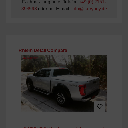
Fachberatung unter Telefon
+49 (0) 2151-
393593
oder per E-mail:
info@carryboy.de
Produktgalerie überspringen
Rhiem Detail Compare