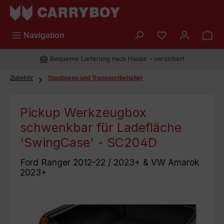
Zum Hauptinhalt springen
Du hast 0 Prod
Navigation
Bequeme Lieferung nach Hause – versichert
Zubehör
Stauboxen und Transportbehälter
Pickup Werkzeugbox
schwenkbar für Ladefläche
'SwingCase' - SC204D
Ford Ranger 2012-22 / 2023+ & VW Amarok
2023+
Bildergalerie überspringen