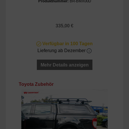
Produktnummer:
BR-BMX00D
Regulärer Preis:
335,00 €
Verfügbar in 100 Tagen
Lieferung ab Dezember
Mehr Details anzeigen
Produktgalerie überspringen
Toyota Zubehör