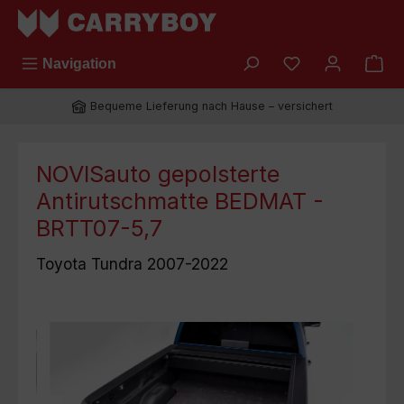
Zum Hauptinhalt springen
Du hast 0 Prod
Navigation
Bequeme Lieferung nach Hause – versichert
NOVISauto gepolsterte
Antirutschmatte BEDMAT -
BRTT07-5,7
Toyota Tundra 2007-2022
Bildergalerie überspringen