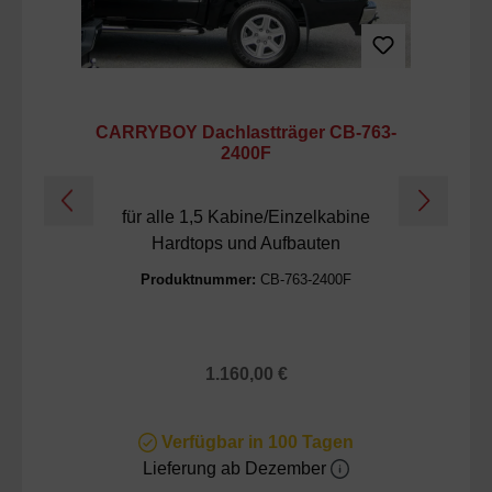
CARRYBOY Dachlastträger CB-763-
C
2400F
für alle 1,5 Kabine/Einzelkabine
Da
Hardtops und Aufbauten
Produktnummer:
CB-763-2400F
Regulärer Preis:
1.160,00 €
Verfügbar in 100 Tagen
Lieferung ab Dezember