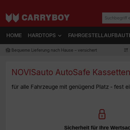
m Hauptinhalt springen
Zur Suche springen
Zur Hauptnavigation springen
HOME
HARDTOPS
FAHRGESTELLAUFBAUT
Bequeme Lieferung nach Hause – versichert
NOVISauto AutoSafe Kassettens
für alle Fahrzeuge mit genügend Platz - fest 
Unverwüstlich, hochwertige Konstruktion, Siche
Verbindung mit dem Fahrze
Sicherheit für Ihre Wertsa