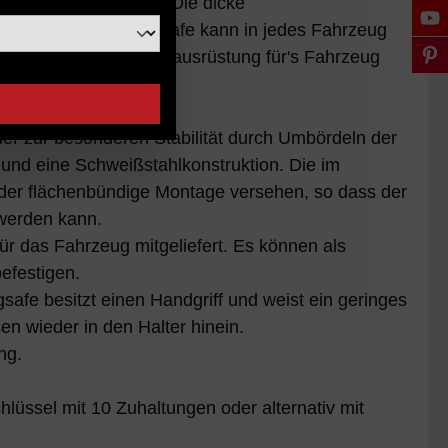
n im Auto zu bieten. Die dicke
s. Der LOCKBOX-Autosafe kann in jedes Fahrzeug
und ist auch als Jagdausrüstung für's Fahrzeug
er zur besonderen Stabilität durch Umbördeln der
 und eine Schweißstahlkonstruktion. Die im
 oder flächenbündige Montage versehen, so dass der
werden kann.
für das Fahrzeug mitgeliefert. Es können als
efestigen.
afe besitzt einen Handgriff und weist ein geringes
n wieder in den Halter hinein.
ng.
lüssel mit 10 Zuhaltungen oder alternativ mit