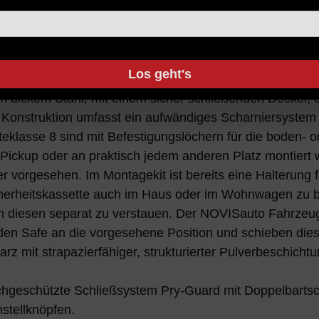
, um einen sicheren und geschützten Ort für Wertsache
rschütterungen und Verrutschen während des Transport
kboxen sind geeignet für die meisten Wertgegenstände 
Los geht's
dickem Stahl, mit einem sicher schließenden Deckel, d
ge Konstruktion umfasst ein aufwändiges Scharniersystem
teklasse 8 sind mit Befestigungslöchern für die boden-
ickup oder an praktisch jedem anderen Platz montiert 
er vorgesehen. Im Montagekit ist bereits eine Halterung 
icherheitskassette auch im Haus oder im Wohnwagen zu b
m diesen separat zu verstauen. Der NOVISauto Fahrzeugs
den Safe an die vorgesehene Position und schieben diese
z mit strapazierfähiger, strukturierter Pulverbeschichtu
uchgeschützte Schließsystem Pry-Guard mit Doppelbartsch
stellknöpfen.