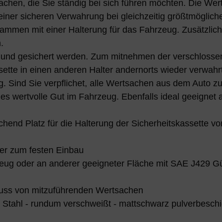
chen, die Sie ständig bei sich führen möchten. Die Wer
iner sicheren Verwahrung bei gleichzeitig größtmöglicher
sammen mit einer Halterung für das Fahrzeug. Zusätzlich
.
n und gesichert werden. Zum mitnehmen der verschlosse
tte in einen anderen Halter andernorts wieder verwahr
g. Sind Sie verpflichet, alle Wertsachen aus dem Auto z
les wertvolle Gut im Fahrzeug. Ebenfalls ideal geeign
hend Platz für die Halterung der Sicherheitskassette vo
ter zum festen Einbau
g oder an anderer geeigneter Fläche mit SAE J429 Güte
hluss von mitzuführenden Wertsachen
 Stahl - rundum verschweißt - mattschwarz pulverbeschi