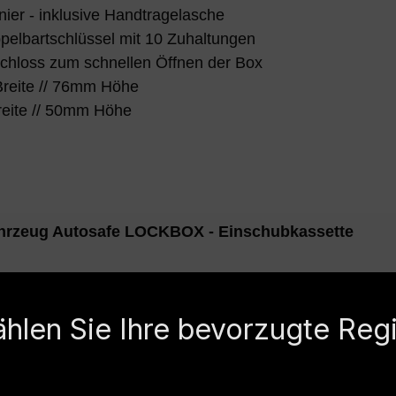
er - inklusive Handtragelasche
pelbartschlüssel mit 10 Zuhaltungen
rschloss zum schnellen Öffnen der Box
eite // 76mm Höhe
eite // 50mm Höhe
 Fahrzeug Autosafe LOCKBOX - Einschubkassette
n/aus Kraftfahrzeugen in Deutschland registriert (stat
tbar im Auto liegen, muss der Geschädigte selbst für de
hlen Sie Ihre bevorzugte Reg
und hat sich als Weltmarktführer im Bereich der Automobi