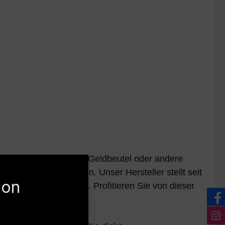
ista.com). Wenn Handy, Geldbeutel oder andere
n Schaden aufkommen. Unser Hersteller stellt seit
ion
lsicherheit etabliert. Profitieren Sie von dieser