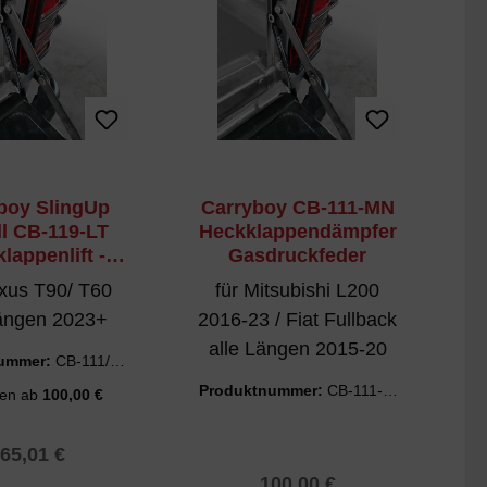
boy SlingUp
Carryboy CB-111-MN
C
l CB-119-LT
Heckklappendämpfer
H
lappenlift -
Gasdruckfeder
 Richtungen
xus T90/ T60
für Mitsubishi L200
Längen 2023+
2016-23 / Fiat Fullback
alle Längen 2015-20
nummer:
CB-111/11
P
9-LT
Produktnummer:
CB-111-M
ten ab
100,00 €
N
egulärer Preis:
65,01 €
Regulärer Preis:
100,00 €