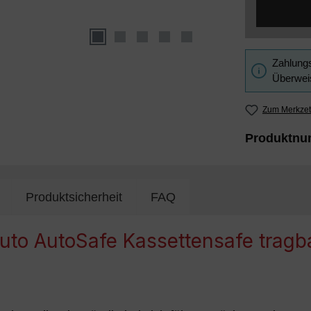
Zahlungs
Überweis
Zum Merkzet
Produktn
Produktsicherheit
FAQ
to AutoSafe Kassettensafe tragba