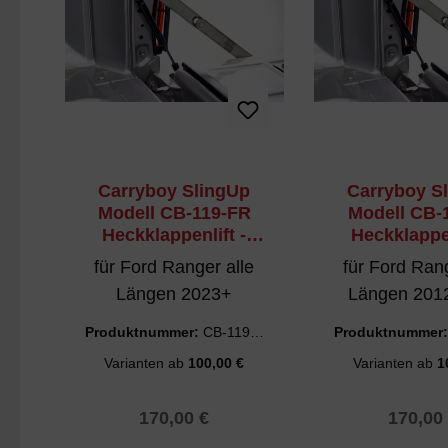
Carryboy SlingUp
Carryboy S
Modell CB-119-FR
Modell CB-
Heckklappenlift -
Heckklappen
beide Richtungen
beide Rich
für Ford Ranger alle
für Ford Rang
Längen 2023+
Längen 201
Produktnummer:
CB-119-F
Produktnummer
R
T
Varianten ab
100,00 €
Varianten ab
1
Regulärer Preis:
Regulär
170,00 €
170,00