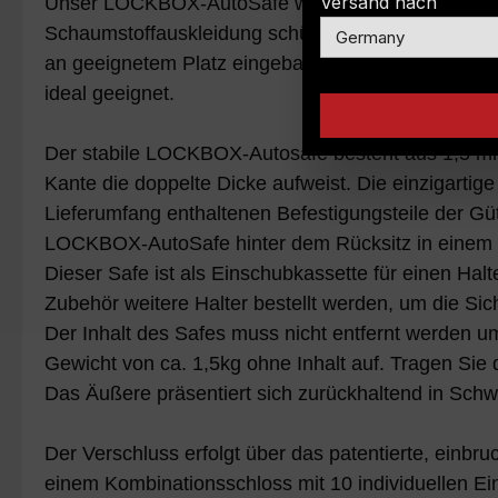
Versand nach
Unser LOCKBOX-AutoSafe wurde speziell entwickelt
Schaumstoffauskleidung schützt den Inhalt vor E
an geeignetem Platz eingebaut werden. Unsere Loc
ideal geeignet.
Der stabile LOCKBOX-Autosafe besteht aus 1,5 mm 
Kante die doppelte Dicke aufweist. Die einzigarti
Lieferumfang enthaltenen Befestigungsteile der Gü
LOCKBOX-AutoSafe hinter dem Rücksitz in einem P
Dieser Safe ist als Einschubkassette für einen Halt
Zubehör weitere Halter bestellt werden, um die S
Der Inhalt des Safes muss nicht entfernt werden u
Gewicht von ca. 1,5kg ohne Inhalt auf. Tragen Sie 
Das Äußere präsentiert sich zurückhaltend in Schwar
Der Verschluss erfolgt über das patentierte, einbr
einem Kombinationsschloss mit 10 individuellen Ein