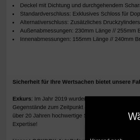
Deckel mit Dichtung und durchgehendem Scharni
Standardverschluss: Exklusives Schloss für Dop
Alternativerschluss: Zusätzliches Druckzylinde
Außenabmessungen: 230mm Länge // 255mm Br
Innenabmessungen: 155mm Länge // 240mm Br
Sicherheit für Ihre Wertsachen bietet unsere
Exkurs
: Im Jahr 2019 wurden 222.129 Diebstähle a
Gegenstände zum Zeitpunkt des Diebstahls gut sich
Wä
über 20 Jahren hochwertige Sicherheitsprodukte her 
Expertise!