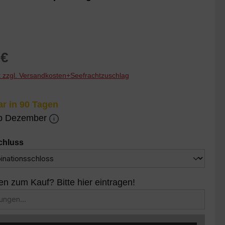
reis:
 €
St zzgl. Versandkosten+Seefrachtzuschlag
r in 90 Tagen
ab Dezember
auswählen
chluss
 zum Kauf? Bitte hier eintragen!