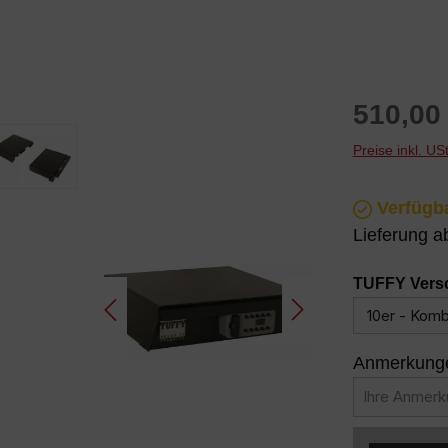
Regulärer P
510,00
Preise inkl. U
Verfügba
Lieferung 
TUFFY Vers
Anmerkungen