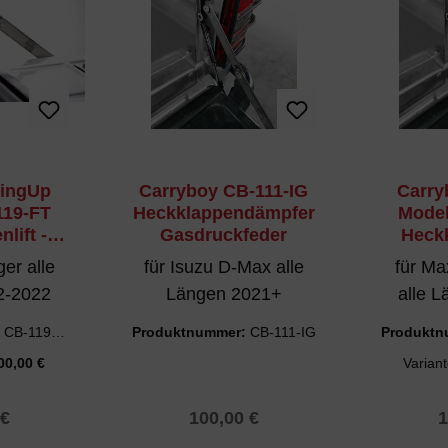
lingUp
Carryboy CB-111-IG
Carry
119-FT
Heckklappendämpfer
Model
lift -
Gasdruckfeder
Heckk
tungen
beide
er alle
für Isuzu D-Max alle
für Ma
2-2022
Längen 2021+
alle 
:
CB-119-F
Produktnummer:
CB-111-IG
Produkt
00,00 €
Varian
er Preis:
Regulärer Preis:
R
 €
100,00 €
1