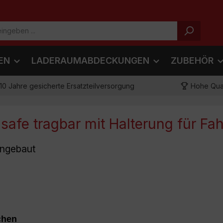
EN
LADERAUMABDECKUNGEN
ZUBEHÖR
10 Jahre gesicherte Ersatzteilversorgung
Hohe Qual
afe tragbar mit Halterung für Fa
eingebaut
rheitsschloss und feste
Mit diesem Produkt in d
ug!
falschen Seite. Es
chen