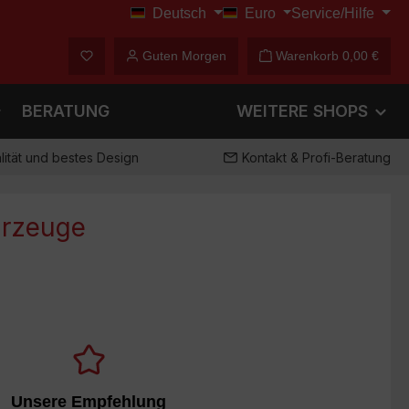
Deutsch
Euro
Service/Hilfe
€
Du hast 0 Produkte auf dem Merkzettel
Guten Morgen
Warenkorb
0,00 €
BERATUNG
WEITERE SHOPS
ität und bestes Design
Kontakt & Profi-Beratung
hrzeuge
ieser Kategorie sind Sie garantiert nicht auf der
 ist bestimmt auch für Sie bestens geeignet!
Unsere Empfehlung