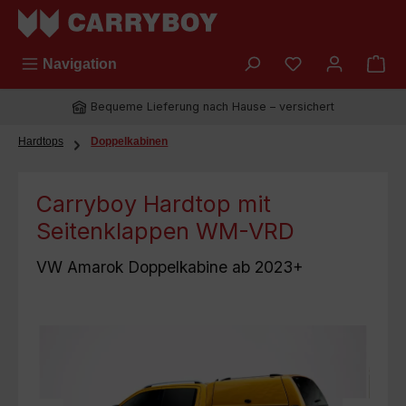
Zum Hauptinhalt springen
Du hast 0 Prod
Navigation
Bequeme Lieferung nach Hause – versichert
Hardtops
Doppelkabinen
Carryboy Hardtop mit
Seitenklappen WM-VRD
VW Amarok Doppelkabine ab 2023+
Bildergalerie überspringen