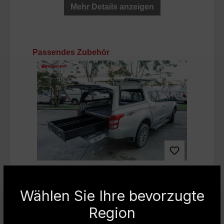
Mehr Details anzeigen
Produktgalerie überspringen
Passendes Zubehör
Carryboy Werkzeugschubladen mit
Wählen Sie Ihre bevorzugte
Ladeboden CB-800
Region