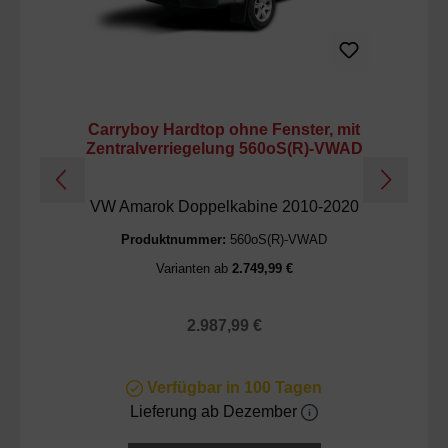
Carryboy Hardtop ohne Fenster, mit
Ca
Zentralverriegelung 560oS(R)-VWAD
un
VW Amarok Doppelkabine 2010-2020
V
Produktnummer:
560oS(R)-VWAD
Varianten ab
2.749,99 €
Regulärer Preis:
2.987,99 €
Verfügbar in 100 Tagen
Lieferung ab Dezember